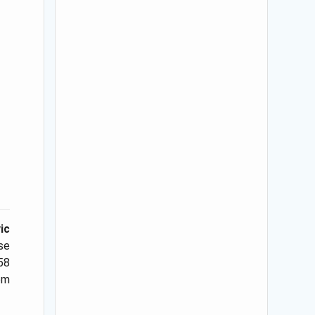
ic
sse
 58
com