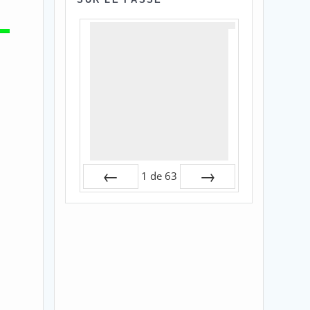
1
de
63
Préc
Suiv.