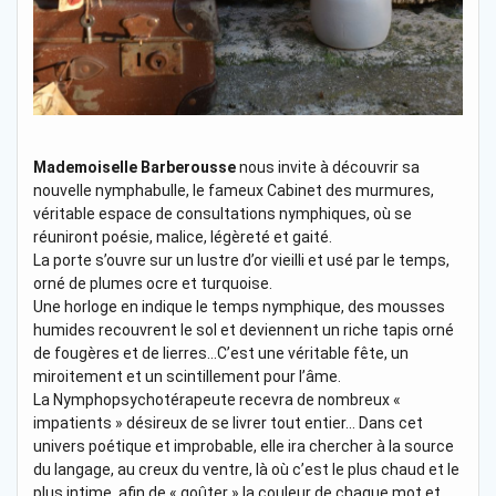
Mademoiselle Barberousse
nous invite à découvrir sa
nouvelle nymphabulle, le fameux Cabinet des murmures,
véritable espace de consultations nymphiques, où se
réuniront poésie, malice, légèreté et gaité.
La porte s’ouvre sur un lustre d’or vieilli et usé par le temps,
orné de plumes ocre et turquoise.
Une horloge en indique le temps nymphique, des mousses
humides recouvrent le sol et deviennent un riche tapis orné
de fougères et de lierres…C’est une véritable fête, un
miroitement et un scintillement pour l’âme.
La Nymphopsychotérapeute recevra de nombreux «
impatients » désireux de se livrer tout entier… Dans cet
univers poétique et improbable, elle ira chercher à la source
du langage, au creux du ventre, là où c’est le plus chaud et le
plus intime, afin de « goûter » la couleur de chaque mot et