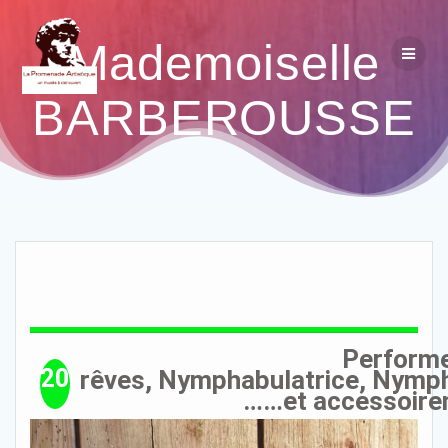
Mademoiselle
BARBEROUSSE
Performe
20
rêves, Nymphabulatrice, Nymp
……et accessoire