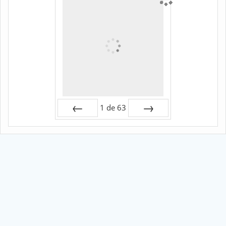
1
de
63
Préc
Suiv.