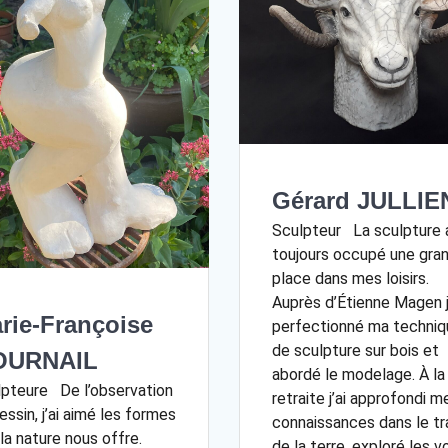
Gérard JULLIE
Sculpteur La sculpture 
toujours occupé une gra
place dans mes loisirs.
Auprès d’Étienne Magen j
rie-Françoise
perfectionné ma techniq
de sculpture sur bois et
OURNAIL
abordé le modelage. À la
pteure De l’observation
retraite j’ai approfondi m
essin, j’ai aimé les formes
connaissances dans le tra
la nature nous offre.
de la terre, exploré les v