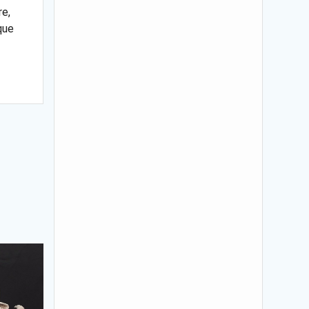
re,
que