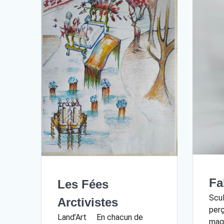
Fa
Les Fées
Scu
Arctivistes
per
Land’Art En chacun de
magi