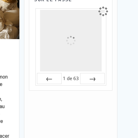
 mon
1
de
63
le
Préc
Suiv.
,
iau
e
re
facer