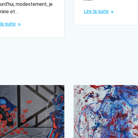
urd’hui, modestement, je
Lire la suite
mine et…
 la suite