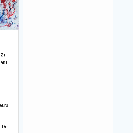
@Zz
eant
eurs
. De