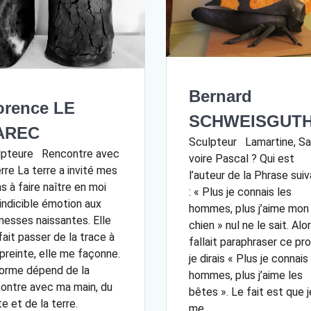
Bernard
orence LE
SCHWEISGUT
AREC
Sculpteur Lamartine, Sa
lpteure Rencontre avec
voire Pascal ? Qui est
erre La terre a invité mes
l’auteur de la Phrase sui
s à faire naître en moi
: « Plus je connais les
indicible émotion aux
hommes, plus j’aime mon
esses naissantes. Elle
chien » nul ne le sait. Alors
fait passer de la trace à
fallait paraphraser ce pr
preinte, elle me façonne.
je dirais « Plus je connais
orme dépend de la
hommes, plus j’aime les
ontre avec ma main, du
bêtes ». Le fait est que j
e et de la terre.
me…