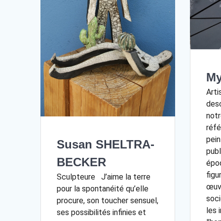
My
Arti
desc
notr
réfé
pein
Susan SHELTRA-
publ
BECKER
époq
figu
Sculpteure J’aime la terre
œuv
pour la spontanéité qu’elle
soc
procure, son toucher sensuel,
les 
ses possibilités infinies et