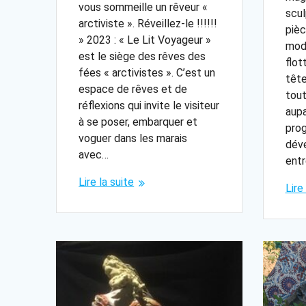
vous sommeille un rêveur «
scul
arctiviste ». Réveillez-le !!!!!!
pièc
» 2023 : « Le Lit Voyageur »
modè
est le siège des rêves des
flot
fées « arctivistes ». C’est un
tête
espace de rêves et de
tou
réflexions qui invite le visiteur
aupa
à se poser, embarquer et
pro
voguer dans les marais
déve
avec…
entr
Lire la suite
Lire