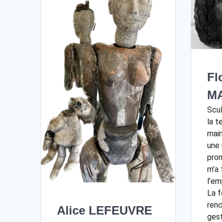
Fl
M
Scu
la t
main
une 
prom
m’a 
l’em
La f
renc
Alice LEFEUVRE
gest