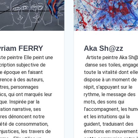
riam FERRY
Aka Sh@zz
ste peintre Elle peint une
Artiste peintre Aka Sh
ription subjective de
danse ses toiles, engag
e époque en faisant
toute la vitalité dont elle
rence à des auteurs,
dispose à un moment de
tres, personnages
répit, s’appuyant sur le
ics, qui ont marqués leur
rythme, le message des
ue. Inspirée par la
mots, des sons qui
ration narrative, ses
l’accompagnent, les hum
res dénoncent notre
et les intuitions qui la
iété de consommation,
guident, traduisant des
injustices, les travers de
émotions en mouvement