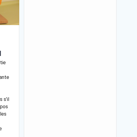
H
tie
vante
 s’il
opos
 les
e