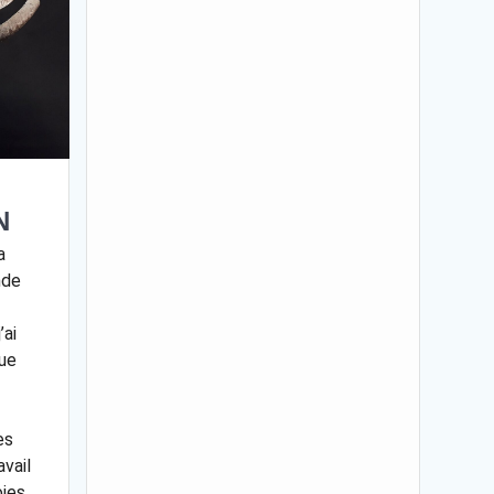
N
a
nde
’ai
ue
es
vail
oies