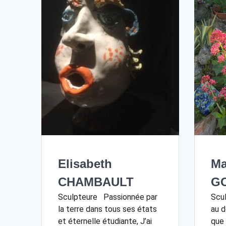
Ma
Elisabeth
G
CHAMBAULT
Scul
Sculpteure Passionnée par
au d
la terre dans tous ses états
que 
et éternelle étudiante, J’ai