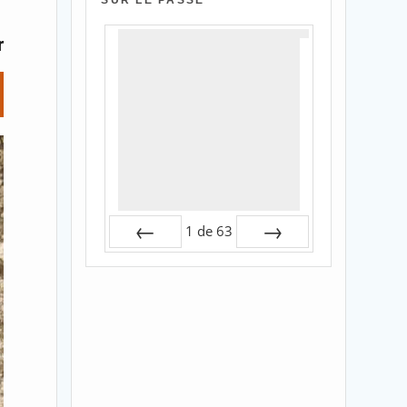
SUR LE PASSÉ
r
1
de
63
Préc
Suiv.