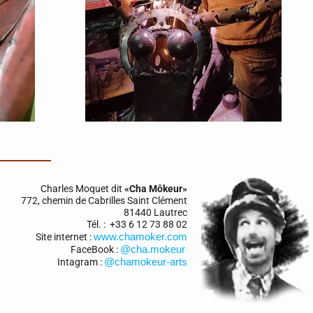
Charles Moquet dit
«Cha Môkeur»
772, chemin de Cabrilles Saint Clément
81440 Lautrec
Tél. : +33 6 12 73 88 02
www.chamoker.com
Site internet :
@cha.
mokeur
FaceBook :
@chamokeur-arts
Intagram :