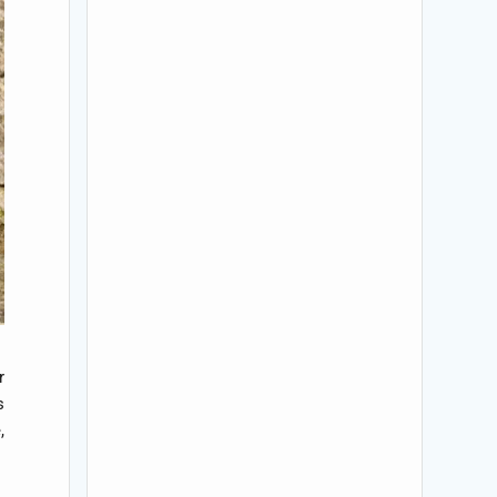
r
s
,