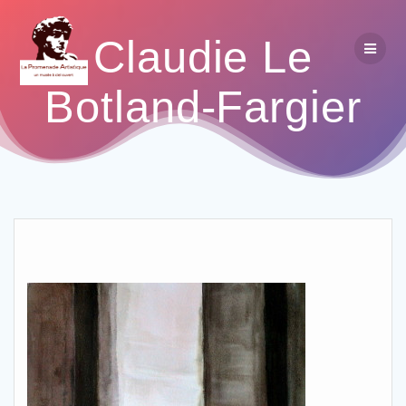
Claudie Le
Botland-Fargier