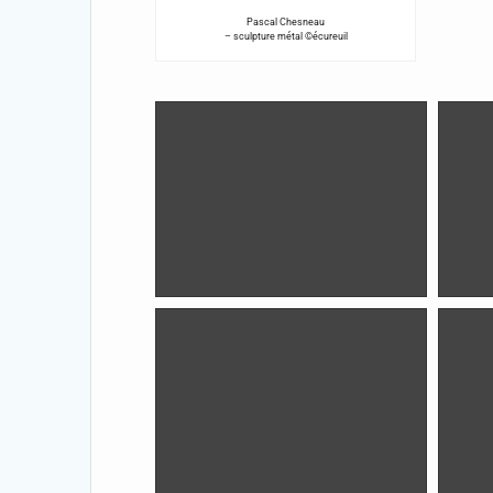
Pascal Chesneau
– sculpture métal ©écureuil