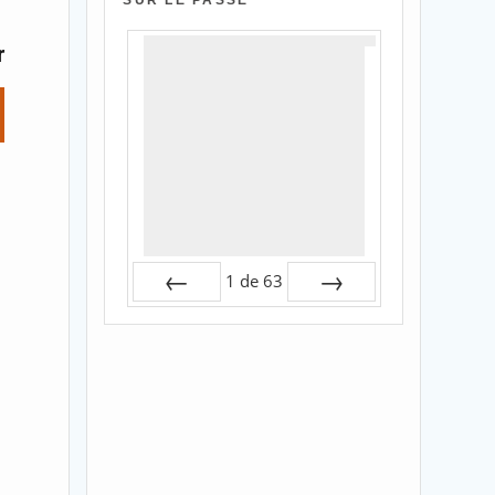
SUR LE PASSÉ
r
1
de
63
Préc
Suiv.