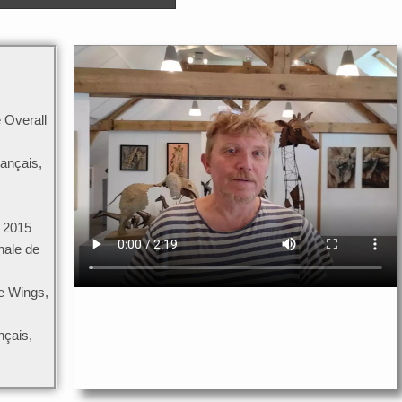
e Overall
rançais,
l 2015
nnale de
ie Wings,
nçais,