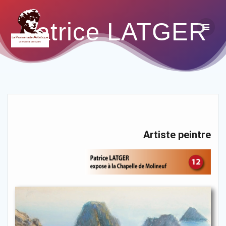
Patrice LATGER
Artiste peintre