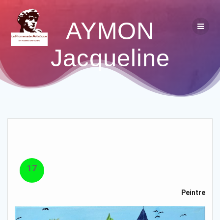
AYMON
Jacqueline
17
Peintre