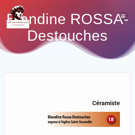
Blandine ROSSA-
Destouches
Céramiste