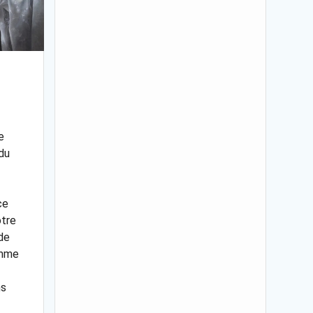
e
du
ce
otre
 de
omme
ns