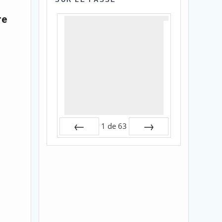
re
1
de
63
Préc
Suiv.