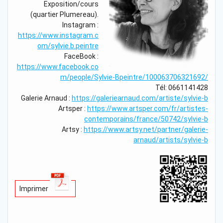
Exposition/cours
(quartier Plumereau).
Instagram :
https://www.instagram.c
om/sylvie.b.peintre
FaceBook :
https://www.facebook.co
m/people/Sylvie-Bpeintre/100063706321692/
Tél: 0661141428
Galerie Arnaud :
https://galeriearnaud.com/artiste/sylvie-b
Artsper :
https://www.artsper.com/fr/artistes-
contemporains/france/50742/sylvie-b
Artsy :
https://www.artsy.net/partner/galerie-
arnaud/artists/sylvie-b
Imprimer