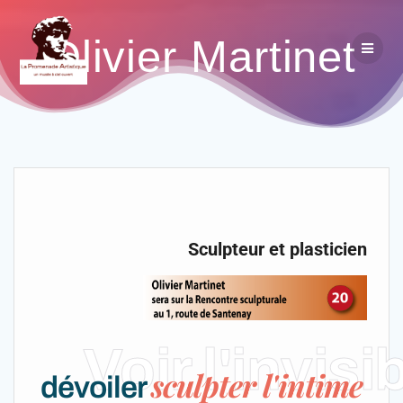
Olivier Martinet
Sculpteur et plasticien
Voir l'invisi
sculpter l'intime
dévoiler