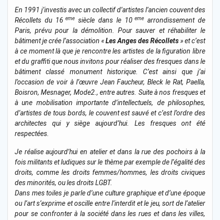
En 1991 j’investis avec un collectif d’artistes l’ancien couvent des
eme
eme
Récollets du 16
siècle dans le 10
arrondissement de
Paris, prévu pour la démolition. Pour sauver et réhabiliter le
bâtiment je crée l’association «
Les Anges des Récollets
» et c’est
à ce moment là que je rencontre les artistes de la figuration libre
et du graffiti que nous invitons pour réaliser des fresques dans le
bâtiment classé monument historique. C’est ainsi que j’ai
l’occasion de voir à l’œuvre Jean Faucheur, Bleck le Rat, Paella,
Boisron, Mesnager, Mode2., entre autres. Suite à nos fresques et
à une mobilisation importante d’intellectuels, de philosophes,
d’artistes de tous bords, le couvent est sauvé et c’est l’ordre des
architectes qui y siège aujourd’hui. Les fresques ont été
respectées.
Je réalise aujourd’hui en atelier et dans la rue des pochoirs à la
fois militants et ludiques sur le thème par exemple de l’égalité des
droits, comme les droits femmes/hommes, les droits civiques
des minorités, ou les droits LGBT.
Dans mes toiles je parle d’une culture graphique et d’une époque
ou l’art s’exprime et oscille entre l’interdit et le jeu, sort de l’atelier
pour se confronter à la société dans les rues et dans les villes,