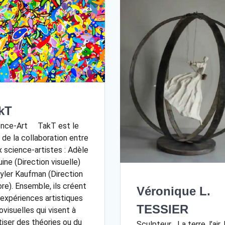
kT
ence-Art TakT est le
de la collaboration entre
 science-artistes : Adèle
uine (Direction visuelle)
yler Kaufman (Direction
re). Ensemble, ils créent
Véronique L.
expériences artistiques
TESSIER
ovisuelles qui visent à
iser des théories ou du
Sculpteur La terre, l’air, 