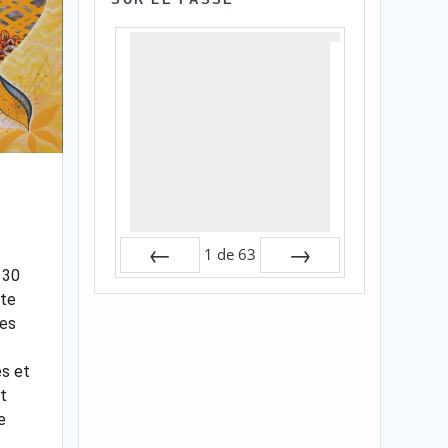
1
de
63
 30
Préc
Suiv.
ste
les
es et
t
e