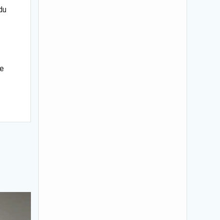
 du
ne