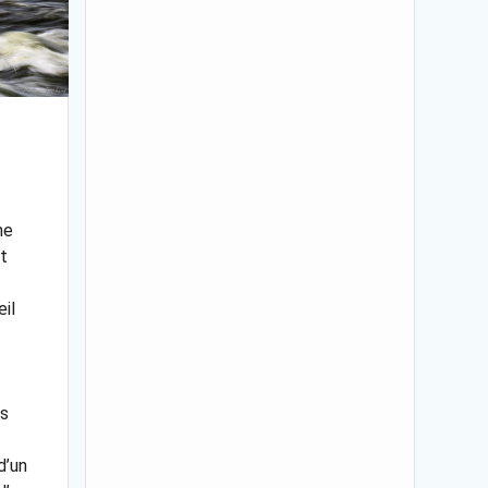
he
t
œil
es
d’un