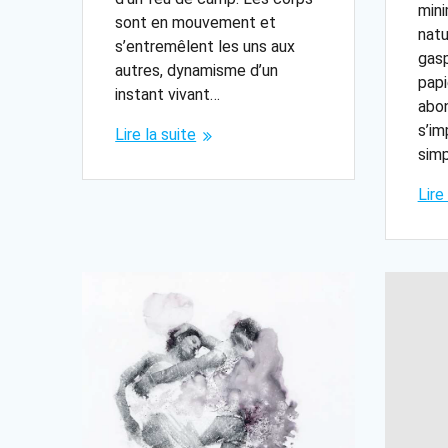
mini
sont en mouvement et
natu
s’entremêlent les uns aux
gasp
autres, dynamisme d’un
papi
instant vivant…
abon
s’im
Lire la suite
simp
Lire