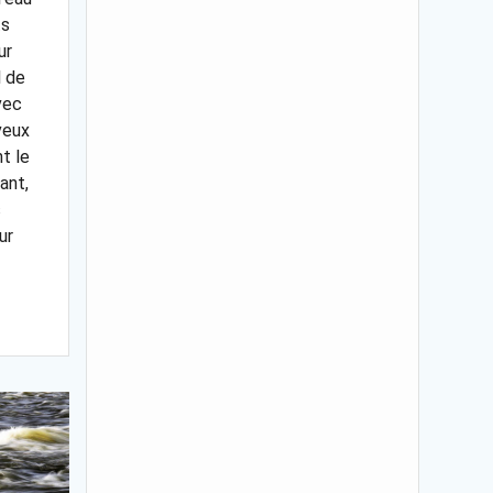
ts
ur
l de
vec
veux
t le
ant,
s
ur