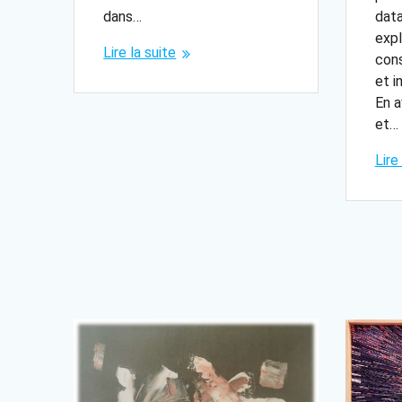
dans…
data
expl
Lire la suite
cons
et i
En a
et…
Lire