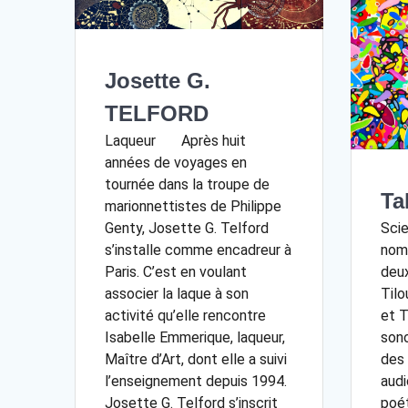
Josette G.
TELFORD
Laqueur Après huit
années de voyages en
tournée dans la troupe de
Ta
marionnettistes de Philippe
Genty, Josette G. Telford
Sci
s’installe comme encadreur à
nom 
Paris. C’est en voulant
deux
associer la laque à son
Tilo
activité qu’elle rencontre
et T
Isabelle Emmerique, laqueur,
sono
Maître d’Art, dont elle a suivi
des 
l’enseignement depuis 1994.
audi
Josette G. Telford s’inscrit
poét