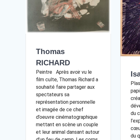
Thomas
RICHARD
Peintre Après avoir vu le
Is
film culte, Thomas Richard a
Plas
souhaité faire partager aux
papi
spectateurs sa
créa
représentation personnelle
déve
et imagée de ce chef
du c
d’oeuvre cinématographique
l’ex
mettant en scène un couple
cœur
et leur animal dansant autour
du q
d’un feu de camp. Les corps