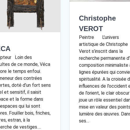
Christophe
VEROT
Peintre L’univers
artistique de Christophe
ECA
Verot s’inscrit dans la
lpteur Loin des
recherche permanente d
ultes de ce monde, Véca
composition minimaliste 
ore le temps enfoui.
lignes épurées qui convie
meneur des contrées
spiritualité. A la croisée 
rtes, doté d’un fort sens
influences de l’occident 
l et sensitif, il saisit
de l’orient, le clair obscur
pace et la forme dans
joue un rôle essentiel dan
espaces qui lui sont
mise en valeur des point
res. Fouiller bois, friches,
lumière des œuvres. Dan
res, estran, à la
ses…
erche de vestiges….