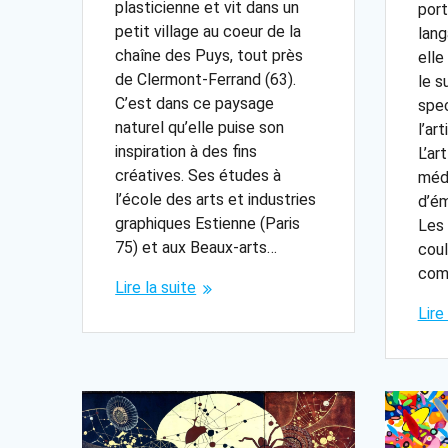
plasticienne et vit dans un
port
petit village au coeur de la
lang
chaîne des Puys, tout près
elle
de Clermont-Ferrand (63).
le su
C’est dans ce paysage
spec
naturel qu’elle puise son
l’ar
inspiration à des fins
L’ar
créatives. Ses études à
méd
l’école des arts et industries
d’ém
graphiques Estienne (Paris
Les 
75) et aux Beaux-arts…
coul
com
Lire la suite
Lire