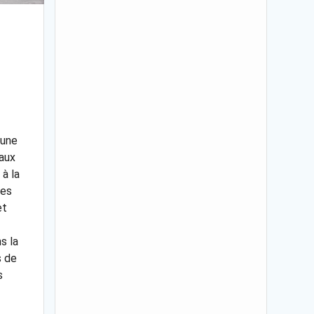
’une
aux
 à la
des
et
s la
s de
s