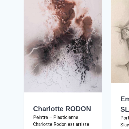
E
Charlotte RODON
S
Peintre – Plasticienne
Por
Charlotte Rodon est artiste
Slay