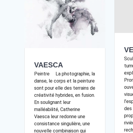
V
Scu
VAESCA
tum
expl
Peintre La photographie, la
Pro
danse, le corps et la peinture
ouve
sont pour elle des terrains de
visue
créativité hybrides, en fusion.
l’es
En soulignant leur
des 
malléabilité, Catherine
prop
Vaesca leur redonne une
riviè
consistance singulière, une
rech
nouvelle combinaison qui